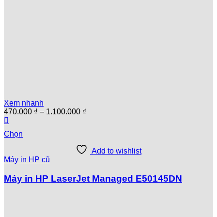
Xem nhanh
Khoảng
470.000
₫
–
1.100.000
₫
giá:
từ
Chọn
470.000 ₫
đến
Add to wishlist
1.100.000 ₫
Máy in HP cũ
Máy in HP LaserJet Managed E50145DN