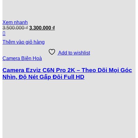
Xem nhanh
Giá
Giá
3.500.000
₫
3.300.000
₫
gốc
hiện
là:
tại
Thêm vào giỏ hàng
3.500.000 ₫.
là:
3.300.000 ₫.
Add to wishlist
Camera Biên Hoà
Camera Ezviz C6N Pro 2K – Theo Dõi Mọi Góc
Nhìn, Độ Nét Gấp Đôi Full HD