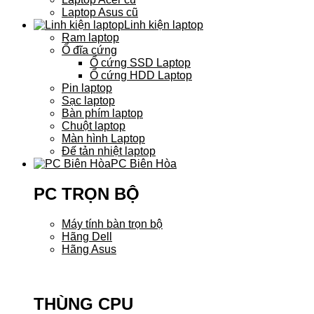
Laptop Asus cũ
Linh kiện laptop
Ram laptop
Ổ đĩa cứng
Ổ cứng SSD Laptop
Ổ cứng HDD Laptop
Pin laptop
Sạc laptop
Bàn phím laptop
Chuột laptop
Màn hình Laptop
Đế tản nhiệt laptop
PC Biên Hòa
PC TRỌN BỘ
Máy tính bàn trọn bộ
Hãng Dell
Hãng Asus
THÙNG CPU