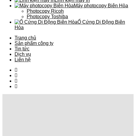
Linh kiện máy in
Máy photocopy Biên Hòa
Photocopy Ricoh
Photocopy Toshiba
Ổ Cứng Di Động Biên
Hòa
Trang chủ
Sản phẩm công ty
Tin tức
Dịch vụ
Liên hệ