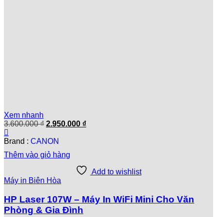
Xem nhanh
Giá
Giá
3.600.000
₫
2.950.000
₫
gốc
hiện
là:
tại
Brand :
CANON
3.600.000 ₫.
là:
Thêm vào giỏ hàng
2.950.000 ₫.
Add to wishlist
Máy in Biên Hòa
HP Laser 107W – Máy In WiFi Mini Cho Văn
Phòng & Gia Đình