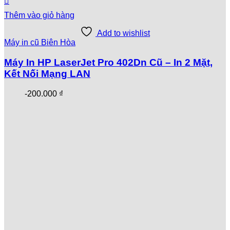
gốc
hiện
là:
tại
Thêm vào giỏ hàng
3.300.000 ₫.
là:
2.990.000 ₫.
Add to wishlist
Máy in cũ Biên Hòa
Máy In HP LaserJet Pro 402Dn Cũ – In 2 Mặt,
Kết Nối Mạng LAN
-
200.000
₫