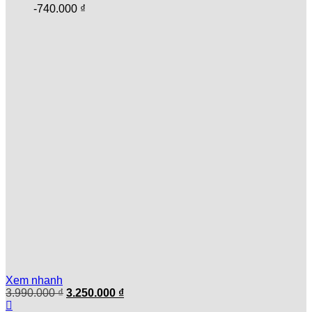
-
740.000
₫
Xem nhanh
Giá
Giá
3.990.000
₫
3.250.000
₫
gốc
hiện