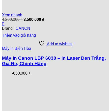
Xem nhanh
Giá
Giá
4.200.000
₫
3.500.000
₫
gốc
hiện
là:
tại
Brand :
CANON
4.200.000 ₫.
là:
Thêm vào giỏ hàng
3.500.000 ₫.
Add to wishlist
Máy in Biên Hòa
Máy In Canon LBP 6030 – In Laser Đen Trắng,
Giá Rẻ, Chính Hãng
-
650.000
₫