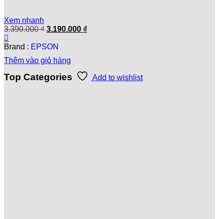
Xem nhanh
Giá
Giá
3.390.000
₫
3.190.000
₫
gốc
hiện
là:
tại
Brand :
EPSON
3.390.000 ₫.
là:
Thêm vào giỏ hàng
3.190.000 ₫.
Top Categories
Add to wishlist