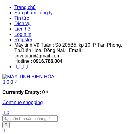
Trang chủ
Sản phẩm công ty
Tin tức
Dịch vụ
Liên hệ
Login in
Register
Máy tính Vũ Tuấn : Số 205B5, kp 10, P Tân Phong,
Tp.Biên Hòa. Đồng Nai. Email :
tinvutuan@gmail.com.
Hotline :
0916.786.004
0
0
₫
Currently Empty:
0
₫
Continue shopping
0