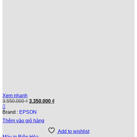
Xem nhanh
Giá
Giá
3.550.000
₫
3.350.000
₫
gốc
hiện
là:
tại
Brand :
EPSON
3.550.000 ₫.
là:
Thêm vào giỏ hàng
3.350.000 ₫.
Add to wishlist
Máy in Biên Hòa