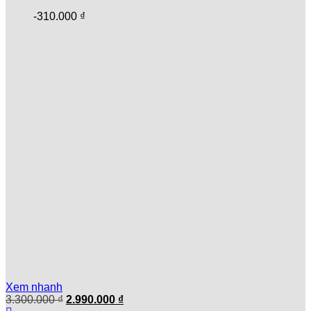
-
310.000
₫
Xem nhanh
Giá
Giá
3.300.000
₫
2.990.000
₫