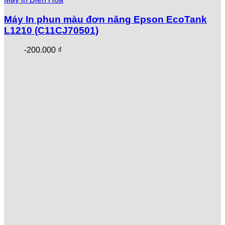
Máy In phun màu đơn năng Epson EcoTank
L1210 (C11CJ70501)
-
200.000
₫