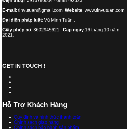
Điện thoại
: 0916786004 - 0888792323
E-mail
: tinvutuan@gmail.com
Website
: www.tinvutuan.com
Đại diện pháp luật
: Vũ Minh Tuấn .
Giấy phép số
: 3602945621 ,
Cấp ngày
16 tháng 10 năm
2021.
GET IN TOUCH !
Hỗ Trợ Khách Hàng
Quy định và hình thức thanh toán
Chính sách giao hàng
Chính sách bảo hành sản phẩm