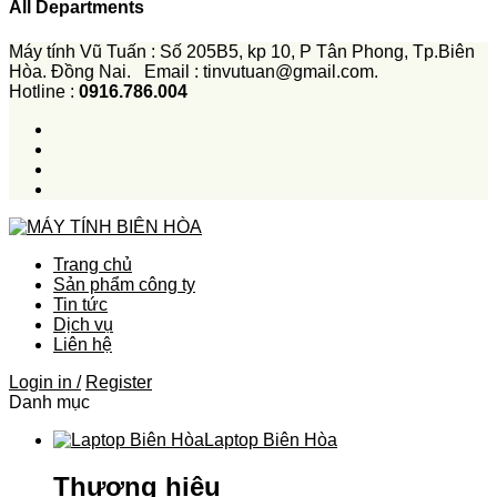
All Departments
Máy tính Vũ Tuấn : Số 205B5, kp 10, P Tân Phong, Tp.Biên
Hòa. Đồng Nai. Email : tinvutuan@gmail.com.
Hotline :
0916.786.004
Trang chủ
Sản phẩm công ty
Tin tức
Dịch vụ
Liên hệ
Login in /
Register
Danh mục
Laptop Biên Hòa
Thương hiệu