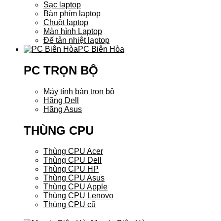
Sạc laptop
Bàn phím laptop
Chuột laptop
Màn hình Laptop
Đế tản nhiệt laptop
PC Biên Hòa
PC TRỌN BỘ
Máy tính bàn trọn bộ
Hãng Dell
Hãng Asus
THÙNG CPU
Thùng CPU Acer
Thùng CPU Dell
Thùng CPU HP
Thùng CPU Asus
Thùng CPU Apple
Thùng CPU Lenovo
Thùng CPU cũ