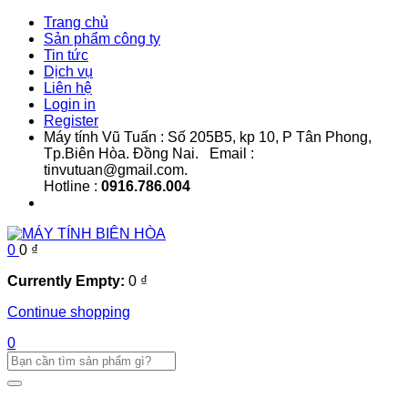
Trang chủ
Sản phẩm công ty
Tin tức
Dịch vụ
Liên hệ
Login in
Register
Máy tính Vũ Tuấn : Số 205B5, kp 10, P Tân Phong,
Tp.Biên Hòa. Đồng Nai. Email :
tinvutuan@gmail.com.
Hotline :
0916.786.004
0
0
₫
Currently Empty:
0
₫
Continue shopping
0