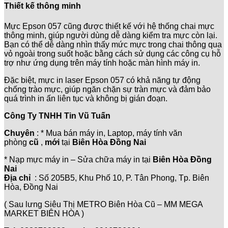
Thiết kế thông minh
Mực Epson 057 cũng được thiết kế với hệ thống chai mực
thông minh, giúp người dùng dễ dàng kiểm tra mực còn lại.
Bạn có thể dễ dàng nhìn thấy mức mực trong chai thông qua
vỏ ngoài trong suốt hoặc bằng cách sử dụng các công cụ hỗ
trợ như ứng dụng trên máy tính hoặc màn hình máy in.
Đặc biệt, mực in laser Epson 057 có khả năng tự động
chống trào mực, giúp ngăn chặn sự tràn mực và đảm bảo
quá trình in ấn liên tục và không bị gián đoạn.
Công Ty TNHH Tin Vũ Tuấn
Chuyên
: * Mua bán máy in, Laptop, máy tính văn
phòng
cũ
,
mới
tại
Biên Hòa Đồng Nai
* Nạp mực máy in – Sửa chữa máy in tại
Biên Hòa Đồng
Nai
Địa chỉ
: Số 205B5, Khu Phố 10, P. Tân Phong, Tp. Biên
Hòa, Đồng Nai
( Sau lưng Siêu Thị METRO Biên Hòa Cũ – MM MEGA
MARKET BIÊN HÒA )