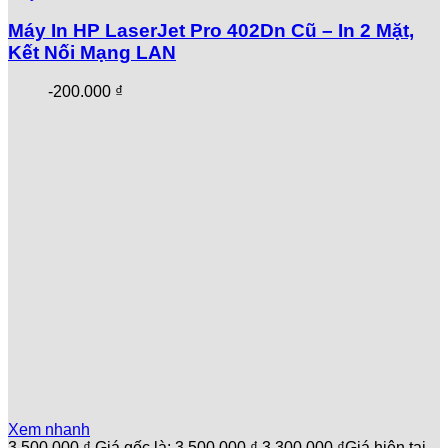
Máy In HP LaserJet Pro 402Dn Cũ – In 2 Mặt,
Kết Nối Mạng LAN
-
200.000
₫
Xem nhanh
3.500.000
₫
Giá gốc là: 3.500.000 ₫.
3.300.000
₫
Giá hiện tại