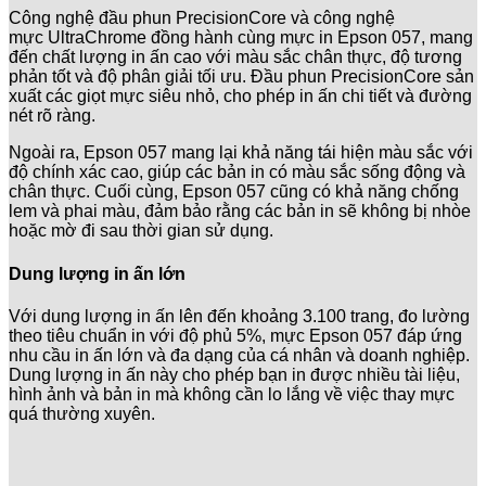
Công nghệ đầu phun PrecisionCore và công nghệ
mực UltraChrome đồng hành cùng mực in Epson 057, mang
đến chất lượng in ấn cao với màu sắc chân thực, độ tương
phản tốt và độ phân giải tối ưu. Đầu phun PrecisionCore sản
xuất các giọt mực siêu nhỏ, cho phép in ấn chi tiết và đường
nét rõ ràng.
Ngoài ra, Epson 057 mang lại khả năng tái hiện màu sắc với
độ chính xác cao, giúp các bản in có màu sắc sống động và
chân thực. Cuối cùng, Epson 057 cũng có khả năng chống
lem và phai màu, đảm bảo rằng các bản in sẽ không bị nhòe
hoặc mờ đi sau thời gian sử dụng.
Dung lượng in ấn lớn
Với dung lượng in ấn lên đến khoảng 3.100 trang, đo lường
theo tiêu chuẩn in với độ phủ 5%, mực Epson 057 đáp ứng
nhu cầu in ấn lớn và đa dạng của cá nhân và doanh nghiệp.
Dung lượng in ấn này cho phép bạn in được nhiều tài liệu,
hình ảnh và bản in mà không cần lo lắng về việc thay mực
quá thường xuyên.