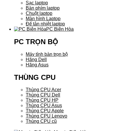
Sạc laptop
Bàn phím laptop
Chuột laptop
Màn hình Laptop
Đế tản nhiệt laptop
PC Biên Hòa
PC TRỌN BỘ
Máy tính bàn trọn bộ
Hãng Dell
Hãng Asus
THÙNG CPU
Thùng CPU Acer
Thùng CPU Dell
Thùng CPU HP
Thùng CPU Asus
Thùng CPU Apple
Thùng CPU Lenovo
Thùng CPU cũ