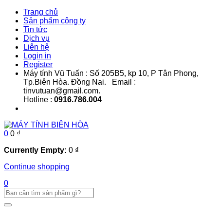
Trang chủ
Sản phẩm công ty
Tin tức
Dịch vụ
Liên hệ
Login in
Register
Máy tính Vũ Tuấn : Số 205B5, kp 10, P Tân Phong,
Tp.Biên Hòa. Đồng Nai. Email :
tinvutuan@gmail.com.
Hotline :
0916.786.004
0
0
₫
Currently Empty:
0
₫
Continue shopping
0