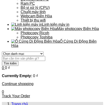
Ram PC
Bộ vi xử lý (CPU)
Chuột máy tính
Webcam Biên Hòa
Thiết bị thu wifi
Linh kiện máy in
Máy photocopy Biên Hòa
Photocopy Ricoh
Photocopy Toshiba
Ổ Cứng Di Động Biên
Hòa
Tìm kiếm
0
0
₫
Currently Empty:
0
₫
Continue shopping
0
Track Your Order
Trang chủ