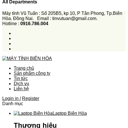
All Departments
Máy tính Vũ Tuấn : Số 205B5, kp 10, P Tân Phong, Tp.Biên
Hòa. Đồng Nai. Email : tinvutuan@gmail.com.
Hotline :
0916.786.004
Trang chủ
Sản phẩm công ty
Tin tức
Dịch vụ
Liên hệ
Login in /
Register
Danh mục
Laptop Biên Hòa
Thương hiệu