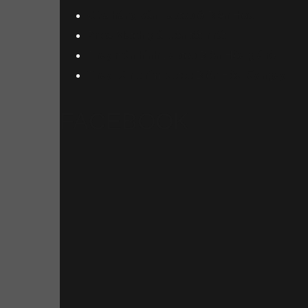
Cửa hàng bán Laptop ở Biên Hòa
Price Match giá luôn tốt nhất
Thay màn hình Laptop Biên Hòa giá rẻ
Thay bàn phím laptop Biên Hòa lấy ngay
FACEBOOK