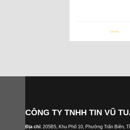
CÔNG TY TNHH TIN VŨ T
Địa chỉ
: 205B5, Khu Phố 10, Phường Trấn Biên, T