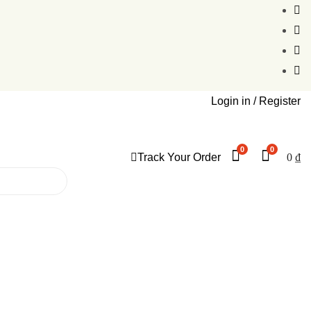
Login in /
Register
0
0
Track Your Order
0
₫