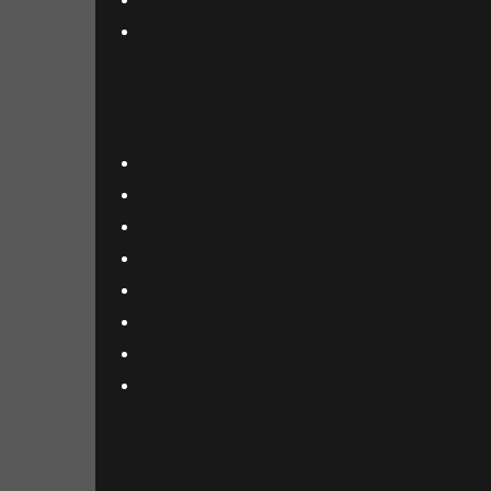
Hỗ Trợ Khách Hàng
Quy định và hình thức thanh toán
Chính sách giao hàng
Chính sách bảo hành sản phẩm
Chính sách đổi trả hàng
Chính sách bảo mật thông tin Khách hàng
Sửa máy in Biên Hòa
Nạp mực máy in Biên Hòa
Sửa máy tính tại nhà Biên Hòa sau 30 phút
Tin tức