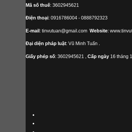
Mã số thuế
: 3602945621
Điện thoại
: 0916786004 - 0888792323
E-mail
: tinvutuan@gmail.com
Website
: www.tinv
Đại diện pháp luật
: Vũ Minh Tuấn .
Giấy phép số
: 3602945621 ,
Cấp ngày
16 tháng 
GET IN TOUCH !