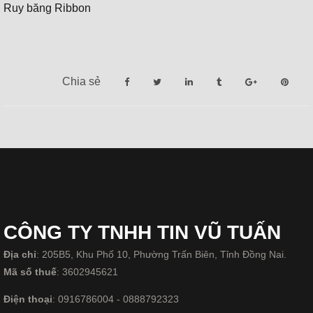
Ruy băng Ribbon
Chia sẻ
CÔNG TY TNHH TIN VŨ TUẤN
Địa chỉ
: 205B5, Khu Phố 10, Phường Trấn Biên, Tỉnh Đồng Nai.
Mã số thuế
: 3602945621
Điện thoại
: 0916786004 - 0888792323