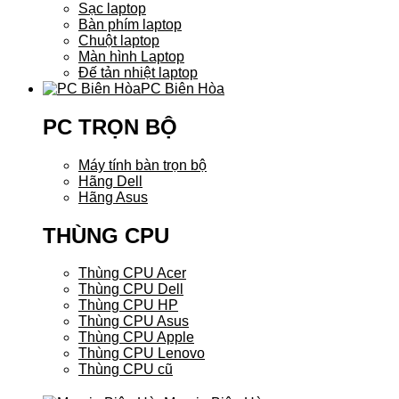
Sạc laptop
Bàn phím laptop
Chuột laptop
Màn hình Laptop
Đế tản nhiệt laptop
PC Biên Hòa
PC TRỌN BỘ
Máy tính bàn trọn bộ
Hãng Dell
Hãng Asus
THÙNG CPU
Thùng CPU Acer
Thùng CPU Dell
Thùng CPU HP
Thùng CPU Asus
Thùng CPU Apple
Thùng CPU Lenovo
Thùng CPU cũ