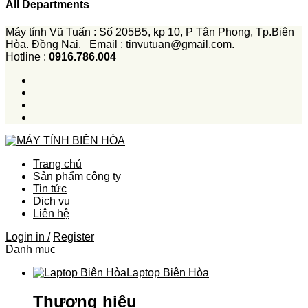
All Departments
Máy tính Vũ Tuấn : Số 205B5, kp 10, P Tân Phong, Tp.Biên
Hòa. Đồng Nai. Email : tinvutuan@gmail.com.
Hotline :
0916.786.004
Trang chủ
Sản phẩm công ty
Tin tức
Dịch vụ
Liên hệ
Login in /
Register
Danh mục
Laptop Biên Hòa
Thương hiệu