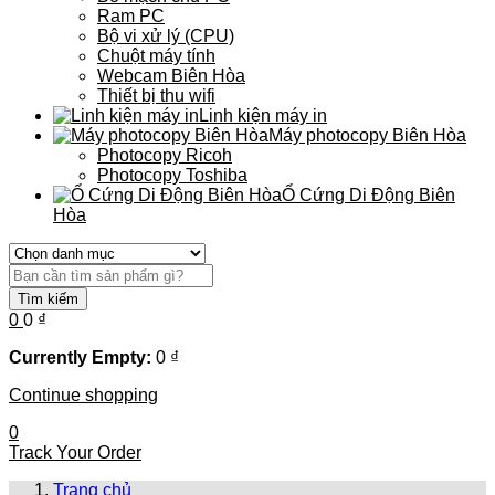
Ram PC
Bộ vi xử lý (CPU)
Chuột máy tính
Webcam Biên Hòa
Thiết bị thu wifi
Linh kiện máy in
Máy photocopy Biên Hòa
Photocopy Ricoh
Photocopy Toshiba
Ổ Cứng Di Động Biên
Hòa
Tìm kiếm
0
0
₫
Currently Empty:
0
₫
Continue shopping
0
Track Your Order
Trang chủ