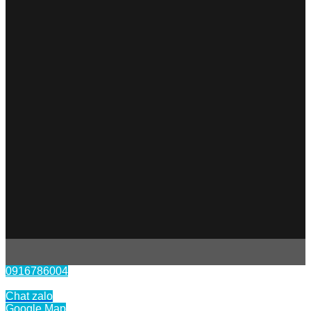
0916786004
Liên hệ
Chat zalo
Google Map