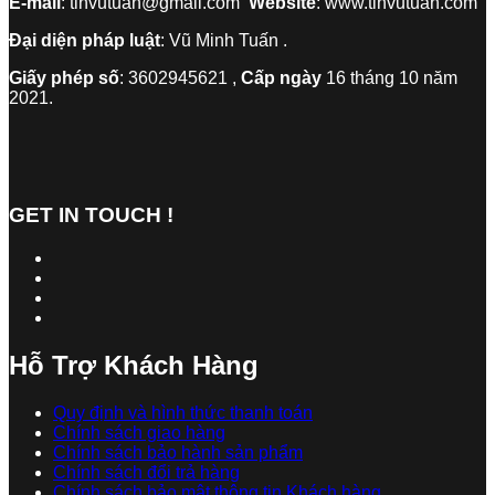
E-mail
: tinvutuan@gmail.com
Website
: www.tinvutuan.com
Đại diện pháp luật
: Vũ Minh Tuấn .
Giấy phép số
: 3602945621 ,
Cấp ngày
16 tháng 10 năm
2021.
GET IN TOUCH !
Hỗ Trợ Khách Hàng
Quy định và hình thức thanh toán
Chính sách giao hàng
Chính sách bảo hành sản phẩm
Chính sách đổi trả hàng
Chính sách bảo mật thông tin Khách hàng