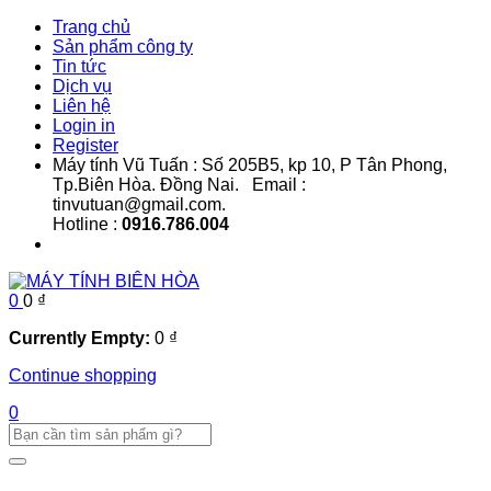
Trang chủ
Sản phẩm công ty
Tin tức
Dịch vụ
Liên hệ
Login in
Register
Máy tính Vũ Tuấn : Số 205B5, kp 10, P Tân Phong,
Tp.Biên Hòa. Đồng Nai. Email :
tinvutuan@gmail.com.
Hotline :
0916.786.004
0
0
₫
Currently Empty:
0
₫
Continue shopping
0