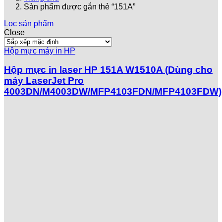
Sản phẩm được gắn thẻ “151A”
Lọc sản phẩm
Close
Hộp mực máy in HP
Hộp mực in laser HP 151A W1510A (Dùng cho
máy LaserJet Pro
4003DN/M4003DW/MFP4103FDN/MFP4103FDW)