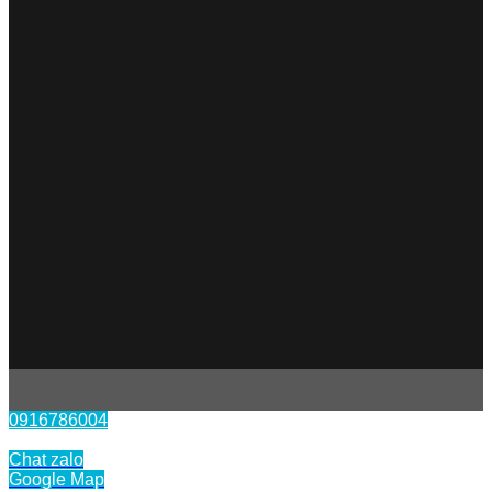
0916786004
Liên hệ
Chat zalo
Google Map