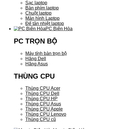
Sạc laptop
Bàn phím laptop
Chuột laptop
Màn hình Laptop
Đế tản nhiệt laptop
PC Biên Hòa
PC TRỌN BỘ
Máy tính bàn trọn bộ
Hãng Dell
Hãng Asus
THÙNG CPU
Thùng CPU Acer
Thùng CPU Dell
Thùng CPU HP
Thùng CPU Asus
Thùng CPU Apple
Thùng CPU Lenovo
Thùng CPU cũ