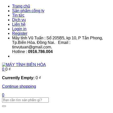
Trang chủ
Sản phẩm công ty
Tin tức
Dịch vụ
Liên hệ
Login in
Register
Máy tính Vũ Tuấn : Số 205B5, kp 10, P Tân Phong,
Tp.Biên Hòa. Đồng Nai. Email :
tinvutuan@gmail.com.
Hotline :
0916.786.004
0
0
₫
Currently Empty:
0
₫
Continue shopping
0