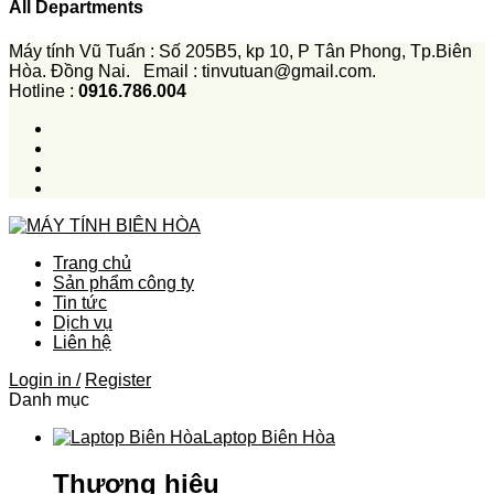
All Departments
Máy tính Vũ Tuấn : Số 205B5, kp 10, P Tân Phong, Tp.Biên
Hòa. Đồng Nai. Email : tinvutuan@gmail.com.
Hotline :
0916.786.004
Trang chủ
Sản phẩm công ty
Tin tức
Dịch vụ
Liên hệ
Login in /
Register
Danh mục
Laptop Biên Hòa
Thương hiệu