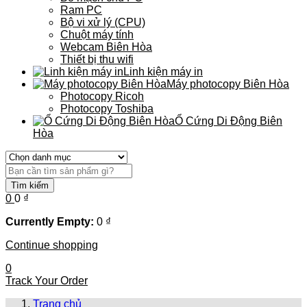
Ram PC
Bộ vi xử lý (CPU)
Chuột máy tính
Webcam Biên Hòa
Thiết bị thu wifi
Linh kiện máy in
Máy photocopy Biên Hòa
Photocopy Ricoh
Photocopy Toshiba
Ổ Cứng Di Động Biên
Hòa
Tìm kiếm
0
0
₫
Currently Empty:
0
₫
Continue shopping
0
Track Your Order
Trang chủ