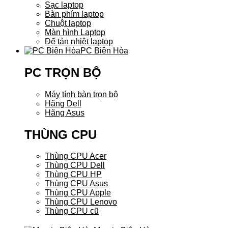
Sạc laptop
Bàn phím laptop
Chuột laptop
Màn hình Laptop
Đế tản nhiệt laptop
PC Biên Hòa
PC TRỌN BỘ
Máy tính bàn trọn bộ
Hãng Dell
Hãng Asus
THÙNG CPU
Thùng CPU Acer
Thùng CPU Dell
Thùng CPU HP
Thùng CPU Asus
Thùng CPU Apple
Thùng CPU Lenovo
Thùng CPU cũ