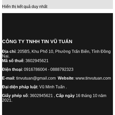
Hiển thị kết quả duy nhất
CÔNG TY TNHH TIN VŨ TUẤN
Địa chỉ
: 205B5, Khu Phố 10, Phường Trấn Biên, Tỉnh Đồng
Nai.
Mã số thuế
: 3602945621
Điện thoại
: 0916786004 - 0888792323
E-mail
: tinvutuan@gmail.com
Website
: www.tinvutuan.com
Đại diện pháp luật
: Vũ Minh Tuấn .
Giấy phép số
: 3602945621 ,
Cấp ngày
16 tháng 10 năm
2021.