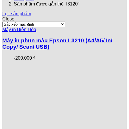
Sản phẩm được gắn thẻ “l3120”
Lọc sản phẩm
Close
Máy in Biên Hòa
Máy in phun màu Epson L3210 (A4/A5/ In/
Copy/ Scan/ USB)
-
200.000
₫