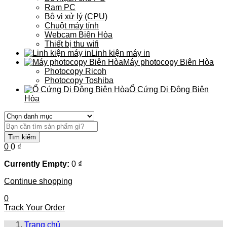
Ram PC
Bộ vi xử lý (CPU)
Chuột máy tính
Webcam Biên Hòa
Thiết bị thu wifi
Linh kiện máy in
Máy photocopy Biên Hòa
Photocopy Ricoh
Photocopy Toshiba
Ổ Cứng Di Động Biên
Hòa
Tìm kiếm
0
0
₫
Currently Empty:
0
₫
Continue shopping
0
Track Your Order
Trang chủ