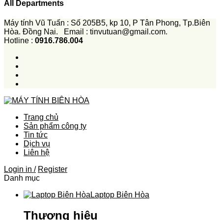
All Departments
Máy tính Vũ Tuấn : Số 205B5, kp 10, P Tân Phong, Tp.Biên
Hòa. Đồng Nai. Email : tinvutuan@gmail.com.
Hotline :
0916.786.004
Trang chủ
Sản phẩm công ty
Tin tức
Dịch vụ
Liên hệ
Login in /
Register
Danh mục
Laptop Biên Hòa
Thương hiệu