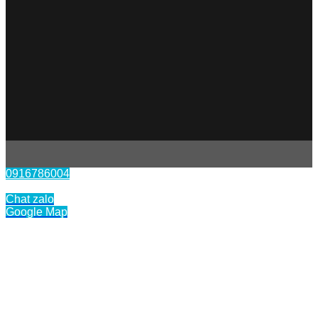
0916786004
Liên hệ
Chat zalo
Google Map