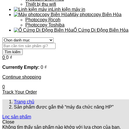
Thiết bị thu wifi
Linh kiện máy in
Máy photocopy Biên Hòa
Photocopy Ricoh
Photocopy Toshiba
Ổ Cứng Di Động Biên Hòa
Tìm kiếm
0
0
₫
Currently Empty:
0
₫
Continue shopping
0
Track Your Order
Trang chủ
Sản phẩm được gắn thẻ “máy đa chức năng HP”
Lọc sản phẩm
Close
Không tìm thấy sản phẩm nào khớp với lựa chọn của bạn.