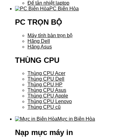
Đế tản nhiệt laptop
PC Biên Hòa
PC TRỌN BỘ
Máy tính bàn trọn bộ
Hãng Dell
Hãng Asus
THÙNG CPU
Thùng CPU Acer
Thùng CPU Dell
Thùng CPU HP
Thùng CPU Asus
Thùng CPU Apple
Thùng CPU Lenovo
Thùng CPU cũ
Mực in Biên Hòa
Nạp mực máy in