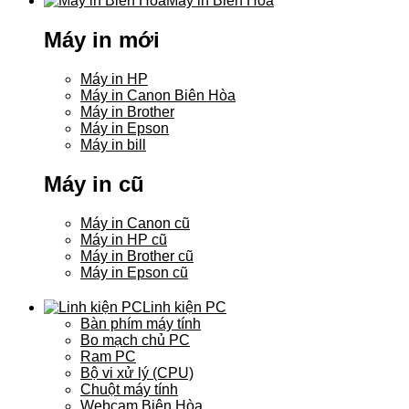
Máy in Biên Hòa
Máy in mới
Máy in HP
Máy in Canon Biên Hòa
Máy in Brother
Máy in Epson
Máy in bill
Máy in cũ
Máy in Canon cũ
Máy in HP cũ
Máy in Brother cũ
Máy in Epson cũ
Linh kiện PC
Bàn phím máy tính
Bo mạch chủ PC
Ram PC
Bộ vi xử lý (CPU)
Chuột máy tính
Webcam Biên Hòa