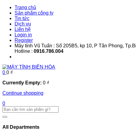
Trang chủ
Sản phẩm công ty
Tin tức
Dịch vụ
Liên hệ
Login in
Register
Máy tính Vũ Tuấn : Số 205B5, kp 10, P Tân Phong, Tp.
Hotline :
0916.786.004
0
0
₫
Currently Empty:
0
₫
Continue shopping
0
All Departments