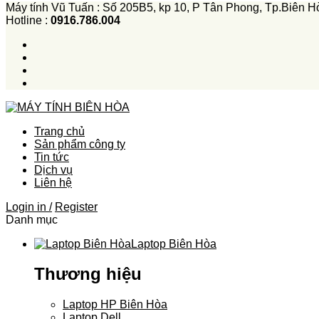
Máy tính Vũ Tuấn : Số 205B5, kp 10, P Tân Phong, Tp.Biên H
Hotline :
0916.786.004
Trang chủ
Sản phẩm công ty
Tin tức
Dịch vụ
Liên hệ
Login in /
Register
Danh mục
Laptop Biên Hòa
Thương hiệu
Laptop HP Biên Hòa
Laptop Dell