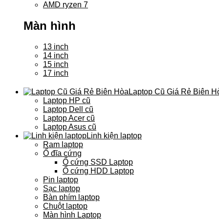
AMD ryzen 7
Màn hình
13 inch
14 inch
15 inch
17 inch
Laptop Cũ Giá Rẻ Biên H
Laptop HP cũ
Laptop Dell cũ
Laptop Acer cũ
Laptop Asus cũ
Linh kiện laptop
Ram laptop
Ổ đĩa cứng
Ổ cứng SSD Laptop
Ổ cứng HDD Laptop
Pin laptop
Sạc laptop
Bàn phím laptop
Chuột laptop
Màn hình Laptop