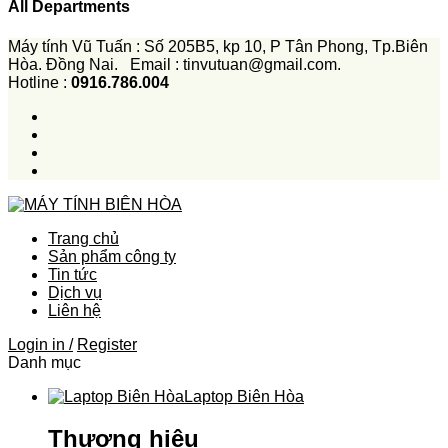
All Departments
Máy tính Vũ Tuấn : Số 205B5, kp 10, P Tân Phong, Tp.Biên
Hòa. Đồng Nai. Email : tinvutuan@gmail.com.
Hotline :
0916.786.004
Trang chủ
Sản phẩm công ty
Tin tức
Dịch vụ
Liên hệ
Login in /
Register
Danh mục
Laptop Biên Hòa
Thương hiệu