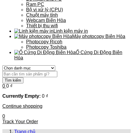
Ram PC
Bộ vi xử lý (CPU)
Chuột máy tính
Webcam Biên Hòa
Thiết bị thu wifi
Linh kiện máy in
Máy photocopy Biên Hòa
Photocopy Ricoh
Photocopy Toshiba
Ổ Cứng Di Động Biên
Hòa
Tìm kiếm
0
0
₫
Currently Empty:
0
₫
Continue shopping
0
Track Your Order
Trang chủ