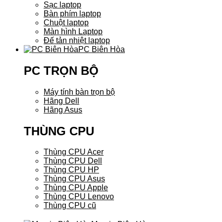
Sạc laptop
Bàn phím laptop
Chuột laptop
Màn hình Laptop
Đế tản nhiệt laptop
PC Biên Hòa
PC TRỌN BỘ
Máy tính bàn trọn bộ
Hãng Dell
Hãng Asus
THÙNG CPU
Thùng CPU Acer
Thùng CPU Dell
Thùng CPU HP
Thùng CPU Asus
Thùng CPU Apple
Thùng CPU Lenovo
Thùng CPU cũ