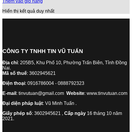
Thêm vào giỏ hàng
Hiển thị kết quả duy nhất
CÔNG TY TNHH TIN VŨ TUẤN
Địa chỉ
: 205B5, Khu Phố 10, Phường Trấn Biên, Tỉnh Đồng
Nai.
Mã số thuế
: 3602945621
Điện thoại
: 0916786004 - 0888792323
E-mail
: tinvutuan@gmail.com
Website
: www.tinvutuan.com
Đại diện pháp luật
: Vũ Minh Tuấn .
Giấy phép số
: 3602945621 ,
Cấp ngày
16 tháng 10 năm
2021.