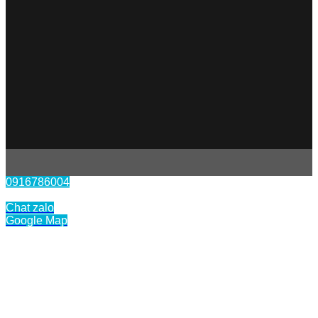
0916786004
Liên hệ
Chat zalo
Google Map