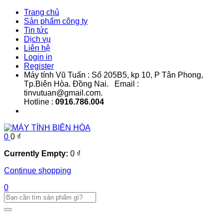
Trang chủ
Sản phẩm công ty
Tin tức
Dịch vụ
Liên hệ
Login in
Register
Máy tính Vũ Tuấn : Số 205B5, kp 10, P Tân Phong,
Tp.Biên Hòa. Đồng Nai. Email :
tinvutuan@gmail.com.
Hotline :
0916.786.004
0
0
₫
Currently Empty:
0
₫
Continue shopping
0