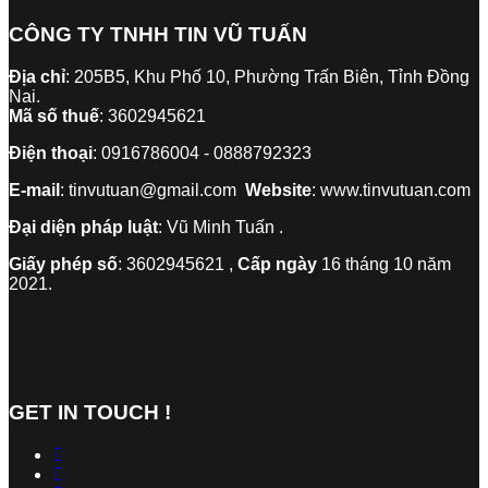
CÔNG TY TNHH TIN VŨ TUẤN
Địa chỉ
: 205B5, Khu Phố 10, Phường Trấn Biên, Tỉnh Đồng
Nai.
Mã số thuế
: 3602945621
Điện thoại
: 0916786004 - 0888792323
E-mail
: tinvutuan@gmail.com
Website
: www.tinvutuan.com
Đại diện pháp luật
: Vũ Minh Tuấn .
Giấy phép số
: 3602945621 ,
Cấp ngày
16 tháng 10 năm
2021.
GET IN TOUCH !