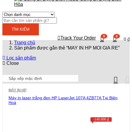
Hòa
TÌM KIẾM
0
0
Track Your Order
0
₫
Trang chủ
Sản phẩm được gắn thẻ “MAY IN HP MOI GIA RE”
Lọc sản phẩm
Close
MÁY IN HP
Máy in laser trắng đen HP LaserJet 107A 4ZB77A Tại Biên
Hoà
-
140.000
₫