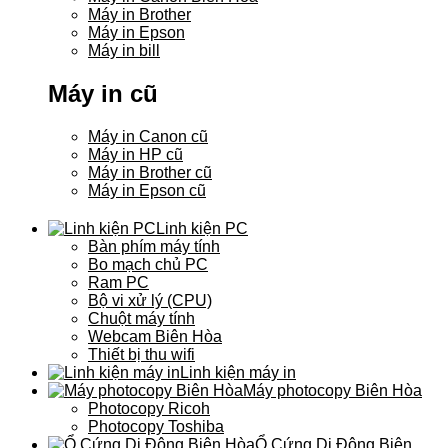
Máy in Brother
Máy in Epson
Máy in bill
Máy in cũ
Máy in Canon cũ
Máy in HP cũ
Máy in Brother cũ
Máy in Epson cũ
Linh kiện PC
Bàn phím máy tính
Bo mạch chủ PC
Ram PC
Bộ vi xử lý (CPU)
Chuột máy tính
Webcam Biên Hòa
Thiết bị thu wifi
Linh kiện máy in
Máy photocopy Biên Hòa
Photocopy Ricoh
Photocopy Toshiba
Ổ Cứng Di Động Biên