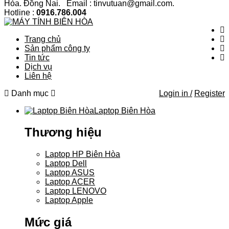
Hòa. Đồng Nai. Email : tinvutuan@gmail.com.
Hotline :
0916.786.004
Trang chủ
Sản phẩm công ty
Tin tức
Dịch vụ
Liên hệ
Danh mục
Login in /
Register
Laptop Biên Hòa
Thương hiệu
Laptop HP Biên Hòa
Laptop Dell
Laptop ASUS
Laptop ACER
Laptop LENOVO
Laptop Apple
Mức giá