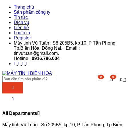
Trang chủ
Sản phẩm công ty
Tin tức
Dịch vụ
Liên hệ
Login in
Register
Máy tính Vũ Tuấn : Số 205B5, kp 10, P Tân Phong,
Tp.Biên Hòa. Đồng Nai. Email :
tinvutuan@gmail.com.
Hotline :
0916.786.004
0
0
0
₫
All Departments
Máy tính Vũ Tuấn : Số 205B5, kp 10, P Tân Phong, Tp.Biên