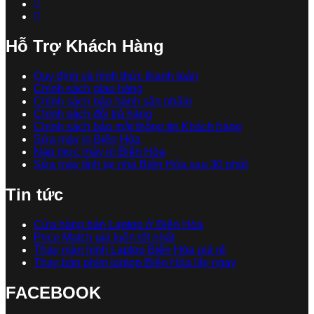
Hỗ Trợ Khách Hàng
Quy định và hình thức thanh toán
Chính sách giao hàng
Chính sách bảo hành sản phẩm
Chính sách đổi trả hàng
Chính sách bảo mật thông tin Khách hàng
Sửa máy in Biên Hòa
Nạp mực máy in Biên Hòa
Sửa máy tính tại nhà Biên Hòa sau 30 phút
Tin tức
Cửa hàng bán Laptop ở Biên Hòa
Price Match giá luôn tốt nhất
Thay màn hình Laptop Biên Hòa giá rẻ
Thay bàn phím laptop Biên Hòa lấy ngay
FACEBOOK