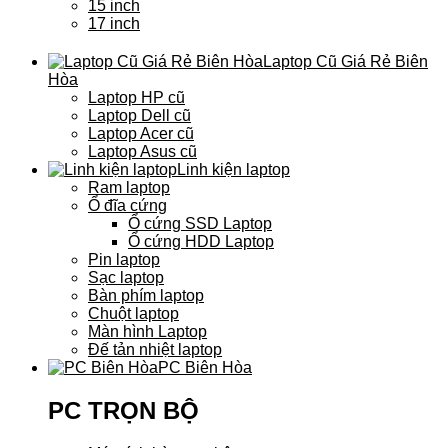
15 inch
17 inch
Laptop Cũ Giá Rẻ Biên
Hòa
Laptop HP cũ
Laptop Dell cũ
Laptop Acer cũ
Laptop Asus cũ
Linh kiện laptop
Ram laptop
Ổ đĩa cứng
Ổ cứng SSD Laptop
Ổ cứng HDD Laptop
Pin laptop
Sạc laptop
Bàn phím laptop
Chuột laptop
Màn hình Laptop
Đế tản nhiệt laptop
PC Biên Hòa
PC TRỌN BỘ