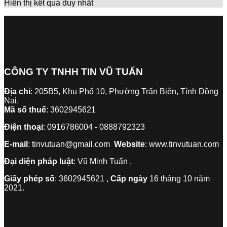
Hiển thị kết quả duy nhất
CÔNG TY TNHH TIN VŨ TUẤN
Địa chỉ
: 205B5, Khu Phố 10, Phường Trấn Biên, Tỉnh Đồng
Nai.
Mã số thuế
: 3602945621
Điện thoại
: 0916786004 - 0888792323
E-mail
: tinvutuan@gmail.com
Website
: www.tinvutuan.com
Đại diện pháp luật
: Vũ Minh Tuấn .
Giấy phép số
: 3602945621 ,
Cấp ngày
16 tháng 10 năm
2021.