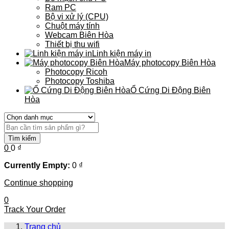
Ram PC
Bộ vi xử lý (CPU)
Chuột máy tính
Webcam Biên Hòa
Thiết bị thu wifi
Linh kiện máy in
Máy photocopy Biên Hòa
Photocopy Ricoh
Photocopy Toshiba
Ổ Cứng Di Động Biên
Hòa
Tìm kiếm
0
0
₫
Currently Empty:
0
₫
Continue shopping
0
Track Your Order
Trang chủ