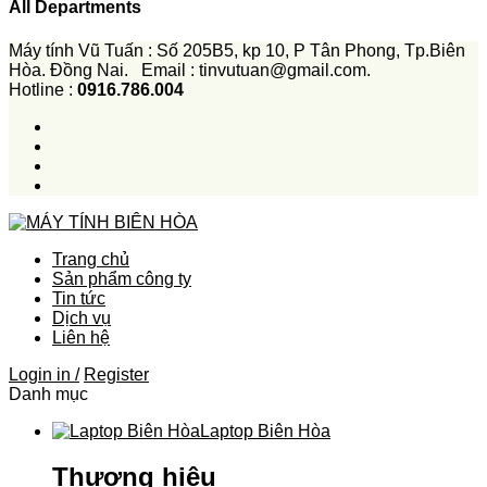
All Departments
Máy tính Vũ Tuấn : Số 205B5, kp 10, P Tân Phong, Tp.Biên
Hòa. Đồng Nai. Email : tinvutuan@gmail.com.
Hotline :
0916.786.004
Trang chủ
Sản phẩm công ty
Tin tức
Dịch vụ
Liên hệ
Login in /
Register
Danh mục
Laptop Biên Hòa
Thương hiệu