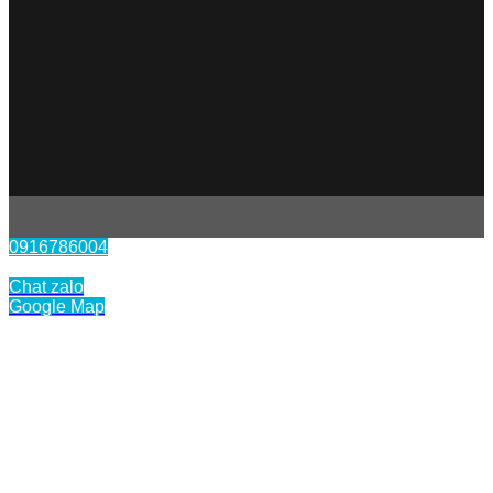
0916786004
Liên hệ
Chat zalo
Google Map