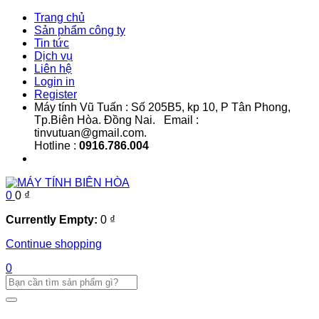
Trang chủ
Sản phẩm công ty
Tin tức
Dịch vụ
Liên hệ
Login in
Register
Máy tính Vũ Tuấn : Số 205B5, kp 10, P Tân Phong,
Tp.Biên Hòa. Đồng Nai. Email :
tinvutuan@gmail.com.
Hotline :
0916.786.004
0
0
₫
Currently Empty:
0
₫
Continue shopping
0