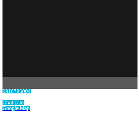
0916786004
Liên hệ
Chat zalo
Google Map