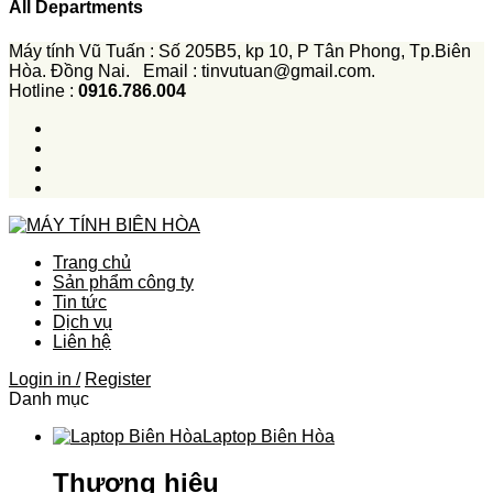
All Departments
Máy tính Vũ Tuấn : Số 205B5, kp 10, P Tân Phong, Tp.Biên
Hòa. Đồng Nai. Email : tinvutuan@gmail.com.
Hotline :
0916.786.004
Trang chủ
Sản phẩm công ty
Tin tức
Dịch vụ
Liên hệ
Login in /
Register
Danh mục
Laptop Biên Hòa
Thương hiệu