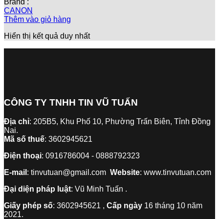
Brand :
CANON
Thêm vào giỏ hàng
Hiển thị kết quả duy nhất
CÔNG TY TNHH TIN VŨ TUẤN
Địa chỉ
: 205B5, Khu Phố 10, Phường Trấn Biên, Tỉnh Đồng
Nai.
Mã số thuế
: 3602945621
Điện thoại
: 0916786004 - 0888792323
E-mail
: tinvutuan@gmail.com
Website
: www.tinvutuan.com
Đại diện pháp luật
: Vũ Minh Tuấn .
Giấy phép số
: 3602945621 ,
Cấp ngày
16 tháng 10 năm
2021.