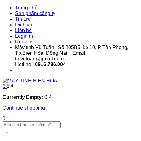
Trang chủ
Sản phẩm công ty
Tin tức
Dịch vụ
Liên hệ
Login in
Register
Máy tính Vũ Tuấn : Số 205B5, kp 10, P Tân Phong,
Tp.Biên Hòa. Đồng Nai. Email :
tinvutuan@gmail.com.
Hotline :
0916.786.004
0
0
₫
Currently Empty:
0
₫
Continue shopping
0