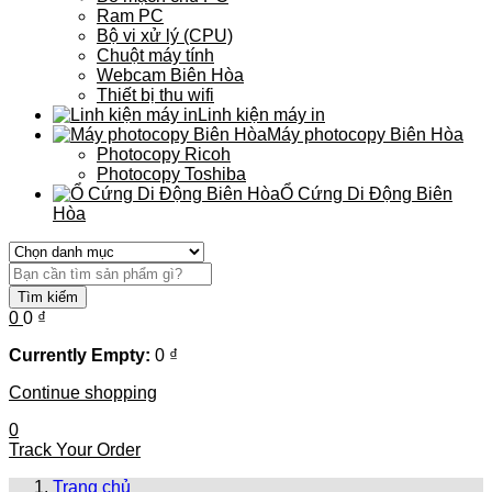
Ram PC
Bộ vi xử lý (CPU)
Chuột máy tính
Webcam Biên Hòa
Thiết bị thu wifi
Linh kiện máy in
Máy photocopy Biên Hòa
Photocopy Ricoh
Photocopy Toshiba
Ổ Cứng Di Động Biên
Hòa
Tìm kiếm
0
0
₫
Currently Empty:
0
₫
Continue shopping
0
Track Your Order
Trang chủ