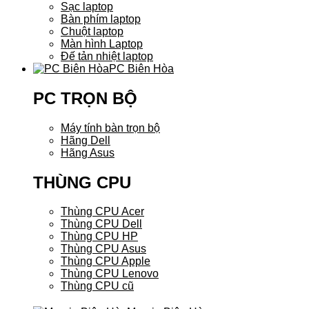
Sạc laptop
Bàn phím laptop
Chuột laptop
Màn hình Laptop
Đế tản nhiệt laptop
PC Biên Hòa
PC TRỌN BỘ
Máy tính bàn trọn bộ
Hãng Dell
Hãng Asus
THÙNG CPU
Thùng CPU Acer
Thùng CPU Dell
Thùng CPU HP
Thùng CPU Asus
Thùng CPU Apple
Thùng CPU Lenovo
Thùng CPU cũ