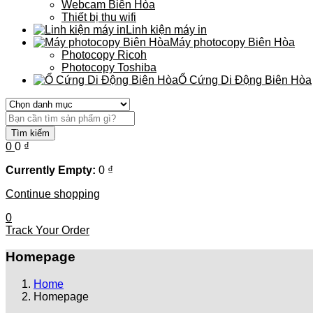
Webcam Biên Hòa
Thiết bị thu wifi
Linh kiện máy in
Máy photocopy Biên Hòa
Photocopy Ricoh
Photocopy Toshiba
Ổ Cứng Di Động Biên Hòa
Tìm kiếm
0
0
₫
Currently Empty:
0
₫
Continue shopping
0
Track Your Order
Homepage
Home
Homepage