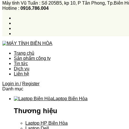
Máy tính Vũ Tuấn : Số 205B5, kp 10, P Tân Phong, Tp.Biên H
Hotline :
0916.786.004
Trang chủ
Sản phẩm công ty
Tin tức
Dịch vụ
Liên hệ
Login in /
Register
Danh mục
Laptop Biên Hòa
Thương hiệu
Laptop HP Biên Hòa
Laptop Dell