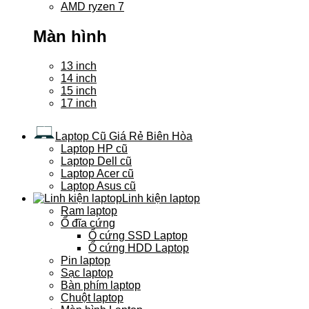
AMD ryzen 7
Màn hình
13 inch
14 inch
15 inch
17 inch
Laptop Cũ Giá Rẻ Biên Hòa
Laptop HP cũ
Laptop Dell cũ
Laptop Acer cũ
Laptop Asus cũ
Linh kiện laptop
Ram laptop
Ổ đĩa cứng
Ổ cứng SSD Laptop
Ổ cứng HDD Laptop
Pin laptop
Sạc laptop
Bàn phím laptop
Chuột laptop