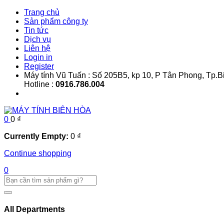
Trang chủ
Sản phẩm công ty
Tin tức
Dịch vụ
Liên hệ
Login in
Register
Máy tính Vũ Tuấn : Số 205B5, kp 10, P Tân Phong, Tp.
Hotline :
0916.786.004
0
0
₫
Currently Empty:
0
₫
Continue shopping
0
All Departments