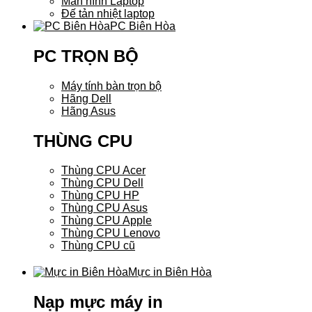
Màn hình Laptop
Đế tản nhiệt laptop
PC Biên Hòa
PC TRỌN BỘ
Máy tính bàn trọn bộ
Hãng Dell
Hãng Asus
THÙNG CPU
Thùng CPU Acer
Thùng CPU Dell
Thùng CPU HP
Thùng CPU Asus
Thùng CPU Apple
Thùng CPU Lenovo
Thùng CPU cũ
Mực in Biên Hòa
Nạp mực máy in