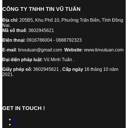
CÔNG TY TNHH TIN VŨ TUẤN
Địa chỉ
: 205B5, Khu Phố 10, Phường Trấn Biên, Tỉnh Đồng
Nai.
Mã số thuế
: 3602945621
Điện thoại
: 0916786004 - 0888792323
E-mail
: tinvutuan@gmail.com
Website
: www.tinvutuan.com
Đại diện pháp luật
: Vũ Minh Tuấn .
Giấy phép số
: 3602945621 ,
Cấp ngày
16 tháng 10 năm
2021.
GET IN TOUCH !