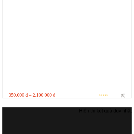
Khoảng
350.000
₫
–
2.100.000
₫
(0)
giá:
từ
350.000 ₫
Hiển thị kết quả duy nhất
đến
2.100.000 ₫