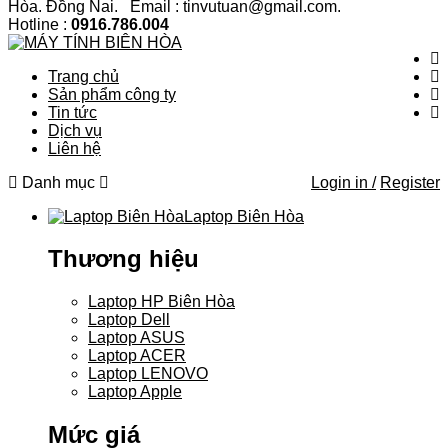
Hòa. Đồng Nai. Email : tinvutuan@gmail.com.
Hotline :
0916.786.004
Trang chủ
Sản phẩm công ty
Tin tức
Dịch vụ
Liên hệ
Danh mục
Login in /
Register
Laptop Biên Hòa
Thương hiệu
Laptop HP Biên Hòa
Laptop Dell
Laptop ASUS
Laptop ACER
Laptop LENOVO
Laptop Apple
Mức giá