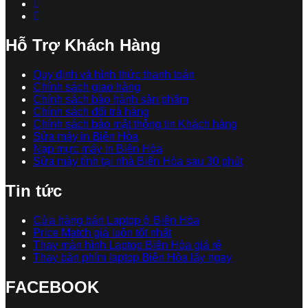
Hỗ Trợ Khách Hàng
Quy định và hình thức thanh toán
Chính sách giao hàng
Chính sách bảo hành sản phẩm
Chính sách đổi trả hàng
Chính sách bảo mật thông tin Khách hàng
Sửa máy in Biên Hòa
Nạp mực máy in Biên Hòa
Sửa máy tính tại nhà Biên Hòa sau 30 phút
Tin tức
Cửa hàng bán Laptop ở Biên Hòa
Price Match giá luôn tốt nhất
Thay màn hình Laptop Biên Hòa giá rẻ
Thay bàn phím laptop Biên Hòa lấy ngay
FACEBOOK