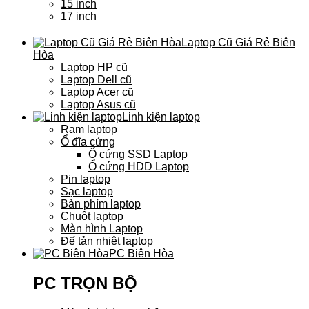
15 inch
17 inch
Laptop Cũ Giá Rẻ Biên
Hòa
Laptop HP cũ
Laptop Dell cũ
Laptop Acer cũ
Laptop Asus cũ
Linh kiện laptop
Ram laptop
Ổ đĩa cứng
Ổ cứng SSD Laptop
Ổ cứng HDD Laptop
Pin laptop
Sạc laptop
Bàn phím laptop
Chuột laptop
Màn hình Laptop
Đế tản nhiệt laptop
PC Biên Hòa
PC TRỌN BỘ