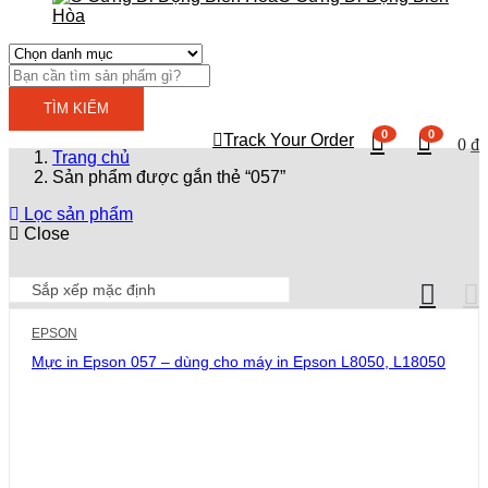
Hòa
TÌM KIẾM
0
0
Track Your Order
0
₫
Trang chủ
Sản phẩm được gắn thẻ “057”
Lọc sản phẩm
Close
EPSON
Mực in Epson 057 – dùng cho máy in Epson L8050, L18050