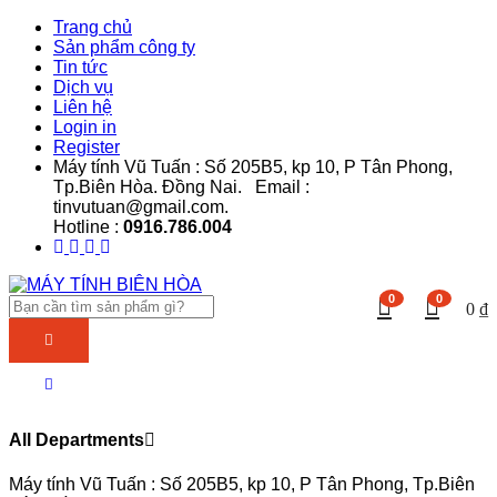
Trang chủ
Sản phẩm công ty
Tin tức
Dịch vụ
Liên hệ
Login in
Register
Máy tính Vũ Tuấn : Số 205B5, kp 10, P Tân Phong,
Tp.Biên Hòa. Đồng Nai. Email :
tinvutuan@gmail.com.
Hotline :
0916.786.004
0
0
0
₫
All Departments
Máy tính Vũ Tuấn : Số 205B5, kp 10, P Tân Phong, Tp.Biên