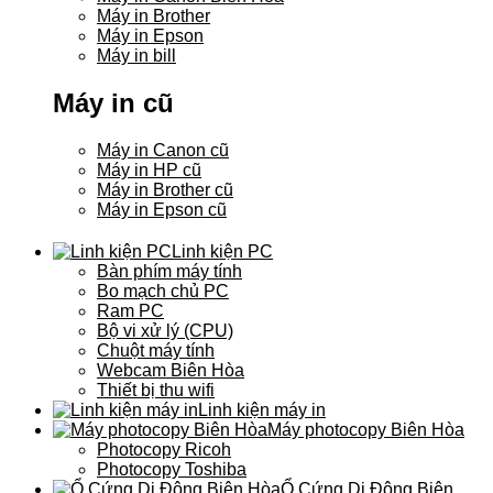
Máy in Brother
Máy in Epson
Máy in bill
Máy in cũ
Máy in Canon cũ
Máy in HP cũ
Máy in Brother cũ
Máy in Epson cũ
Linh kiện PC
Bàn phím máy tính
Bo mạch chủ PC
Ram PC
Bộ vi xử lý (CPU)
Chuột máy tính
Webcam Biên Hòa
Thiết bị thu wifi
Linh kiện máy in
Máy photocopy Biên Hòa
Photocopy Ricoh
Photocopy Toshiba
Ổ Cứng Di Động Biên