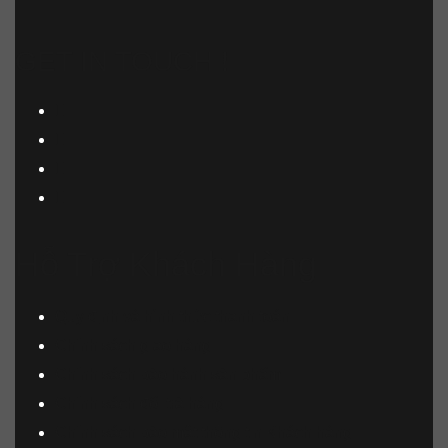
GET IN TOUCH !
Hỗ Trợ Khách Hàng
Quy định và hình thức thanh toán
Chính sách giao hàng
Chính sách bảo hành sản phẩm
Chính sách đổi trả hàng
Chính sách bảo mật thông tin Khách hàng