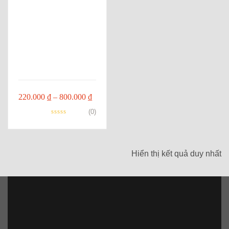
Khoảng
220.000
₫
–
800.000
₫
giá:
(0)
từ
220.000 ₫
Hiển thị kết quả duy nhất
đến
800.000 ₫