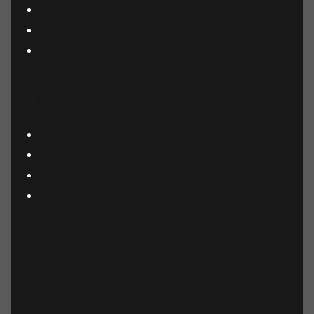
Sửa máy in Biên Hòa
Nạp mực máy in Biên Hòa
Sửa máy tính tại nhà Biên Hòa sau 30 phút
Tin tức
Cửa hàng bán Laptop ở Biên Hòa
Price Match giá luôn tốt nhất
Thay màn hình Laptop Biên Hòa giá rẻ
Thay bàn phím laptop Biên Hòa lấy ngay
FACEBOOK