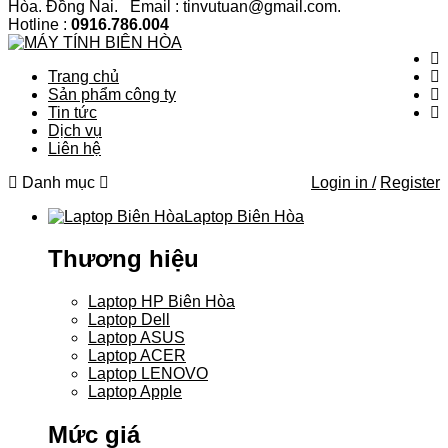
Hòa. Đồng Nai. Email : tinvutuan@gmail.com.
Hotline :
0916.786.004
Trang chủ
Sản phẩm công ty
Tin tức
Dịch vụ
Liên hệ
Danh mục
Login in /
Register
Laptop Biên Hòa
Thương hiệu
Laptop HP Biên Hòa
Laptop Dell
Laptop ASUS
Laptop ACER
Laptop LENOVO
Laptop Apple
Mức giá