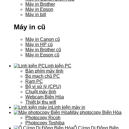
Máy in Brother
Máy in Epson
Máy in bill
Máy in cũ
Máy in Canon cũ
Máy in HP cũ
Máy in Brother cũ
Máy in Epson cũ
Linh kiện PC
Bàn phím máy tính
Bo mạch chủ PC
Ram PC
Bộ vi xử lý (CPU)
Chuột máy tính
Webcam Biên Hòa
Thiết bị thu wifi
Linh kiện máy in
Máy photocopy Biên Hòa
Photocopy Ricoh
Photocopy Toshiba
Ổ Cứng Di Động Biên