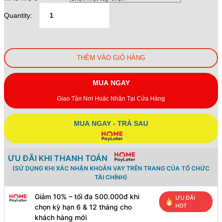
từ
220.000 ₫
Quantity:
đến
800.000 ₫
THÊM VÀO GIỎ HÀNG
MUA NGAY
Giao Tận Nơi Hoặc Nhận Tại Cửa Hàng
MUA NGAY - TRẢ SAU
ƯU ĐÃI KHI THANH TOÁN
(SỬ DỤNG KHI XÁC NHẬN KHOẢN VAY TRÊN TRANG CỦA TỔ CHỨC
TÀI CHÍNH)
Giảm 10% – tối đa 500.000đ khi
ƯU ĐÃI
HOT
chọn kỳ hạn 6 & 12 tháng cho
khách hàng mới