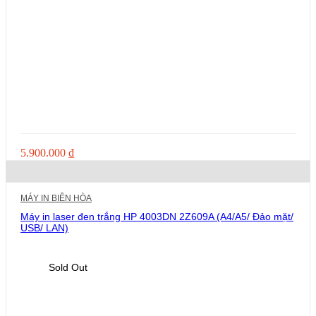
5.900.000
₫
MÁY IN BIÊN HÒA
Máy in laser đen trắng HP 4003DN 2Z609A (A4/A5/ Đảo mặt/
USB/ LAN)
Sold Out