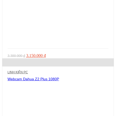
Giá
Giá
3.150.000
₫
3.300.000
₫
gốc
hiện
là:
tại
3.300.000 ₫.
là:
LINH KIỆN PC
3.150.000 ₫.
Webcam Dahua Z2 Plus 1080P