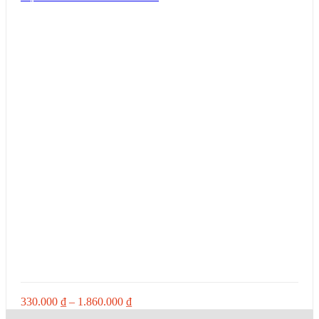
Khoảng
330.000
₫
–
1.860.000
₫
giá: