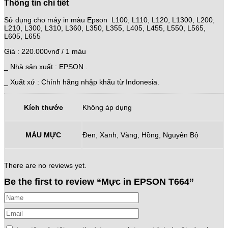
Thông tin chi tiết
Sử dụng cho máy in màu Epson L100, L110, L120, L1300, L200,
L210, L300, L310, L360, L350, L355, L405, L455, L550, L565,
L605, L655
Giá : 220.000vnđ / 1 màu
_ Nhà sản xuất : EPSON .
_ Xuất xứ : Chính hãng nhập khẩu từ Indonesia.
Kích thước
Không áp dụng
MÀU MỰC
Đen, Xanh, Vàng, Hồng, Nguyên Bộ
There are no reviews yet.
Be the first to review “Mực in EPSON T664”