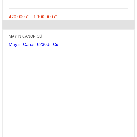
Khoảng
470.000
₫
–
1.100.000
₫
giá:
từ
470.000 ₫
MÁY IN CANON CŨ
đến
1.100.000 ₫
Máy in Canon 6230dn Cũ