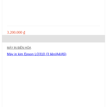
3.200.000
₫
MÁY IN BIÊN HÒA
Máy in kim Epson LQ310 (3 liên/A4/A5)