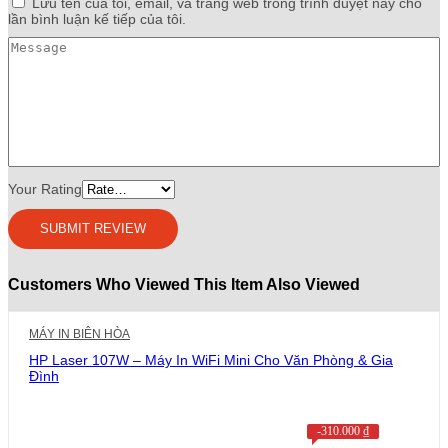
Lưu tên của tôi, email, và trang web trong trình duyệt này cho
lần bình luận kế tiếp của tôi.
Your Rating
Customers Who Viewed This Item Also Viewed
MÁY IN BIÊN HÒA
HP Laser 107W – Máy In WiFi Mini Cho Văn Phòng & Gia
Đình
-
310.000
₫