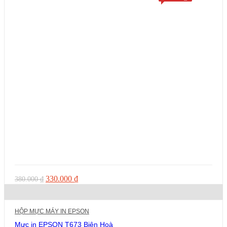
Giá
Giá
330.000
₫
380.000
₫
gốc
hiện
là:
tại
380.000 ₫.
là:
HỘP MỰC MÁY IN EPSON
330.000 ₫.
Mực in EPSON T673 Biên Hoà