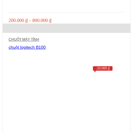
Khoảng
200.000
₫
–
800.000
₫
giá:
từ
200.000 ₫
CHUỘT MÁY TÍNH
đến
800.000 ₫
chuột logitech B100
-
20.000
₫