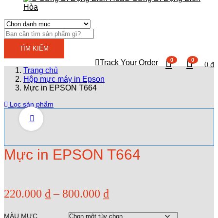
Hòa
TÌM KIẾM
0
0
Track Your Order
0
₫
Trang chủ
Hộp mực máy in Epson
Mực in EPSON T664
Lọc sản phẩm
Watch video
Mực in EPSON T664
Khoảng
220.000
₫
–
800.000
₫
giá:
MÀU MỰC