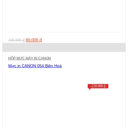
Giá
Giá
80.000
₫
100.000
₫
gốc
hiện
là:
tại
100.000 ₫.
là:
HỘP MỰC MÁY IN CANON
80.000 ₫.
Mực in CANON 054 Biên Hoà
-
220.000
₫