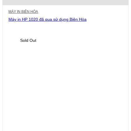
từ
330.000 ₫
MÁY IN BIÊN HÒA
đến
1.860.000 ₫
Máy in HP 1020 đã qua sử dụng Biên Hòa
Sold Out