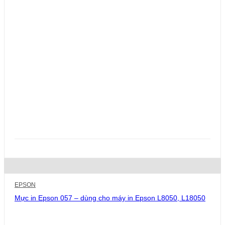
EPSON
Mực in Epson 057 – dùng cho máy in Epson L8050, L18050