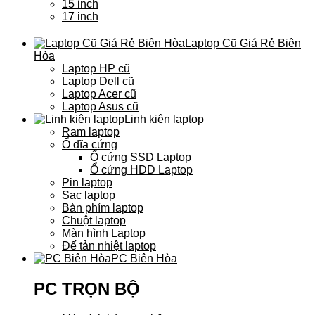
15 inch
17 inch
Laptop Cũ Giá Rẻ Biên
Hòa
Laptop HP cũ
Laptop Dell cũ
Laptop Acer cũ
Laptop Asus cũ
Linh kiện laptop
Ram laptop
Ổ đĩa cứng
Ổ cứng SSD Laptop
Ổ cứng HDD Laptop
Pin laptop
Sạc laptop
Bàn phím laptop
Chuột laptop
Màn hình Laptop
Đế tản nhiệt laptop
PC Biên Hòa
PC TRỌN BỘ