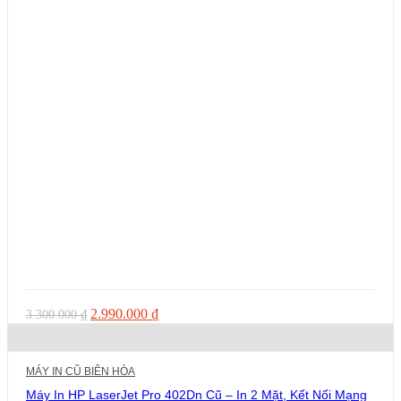
Giá
Giá
2.990.000
₫
3.300.000
₫
gốc
hiện
là:
tại
3.300.000 ₫.
là:
MÁY IN CŨ BIÊN HÒA
2.990.000 ₫.
Máy In HP LaserJet Pro 402Dn Cũ – In 2 Mặt, Kết Nối Mạng