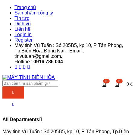
Trang chủ
Sản phẩm công ty
Tin tức
Dịch vụ
Liên hệ
Login in
Register
Máy tính Vũ Tuấn : Số 205B5, kp 10, P Tân Phong,
Tp.Biên Hòa. Đồng Nai. Email :
tinvutuan@gmail.com.
Hotline :
0916.786.004
0
0
0
₫
All Departments
Máy tính Vũ Tuấn : Số 205B5, kp 10, P Tân Phong, Tp.Biên