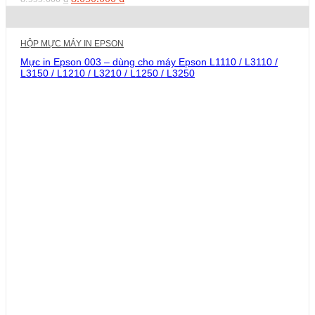
gốc
hiện
là:
tại
8.999.000 ₫.
là:
HỘP MỰC MÁY IN EPSON
8.050.000 ₫.
Mực in Epson 003 – dùng cho máy Epson L1110 / L3110 /
L3150 / L1210 / L3210 / L1250 / L3250