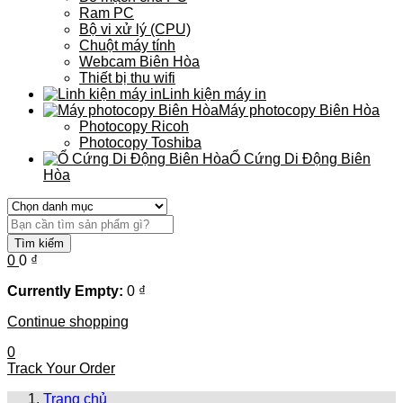
Ram PC
Bộ vi xử lý (CPU)
Chuột máy tính
Webcam Biên Hòa
Thiết bị thu wifi
Linh kiện máy in
Máy photocopy Biên Hòa
Photocopy Ricoh
Photocopy Toshiba
Ổ Cứng Di Động Biên
Hòa
Tìm kiếm
0
0
₫
Currently Empty:
0
₫
Continue shopping
0
Track Your Order
Trang chủ