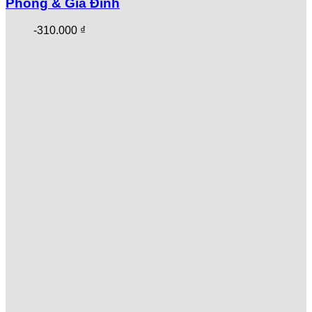
Phòng & Gia Đình
-
310.000
₫