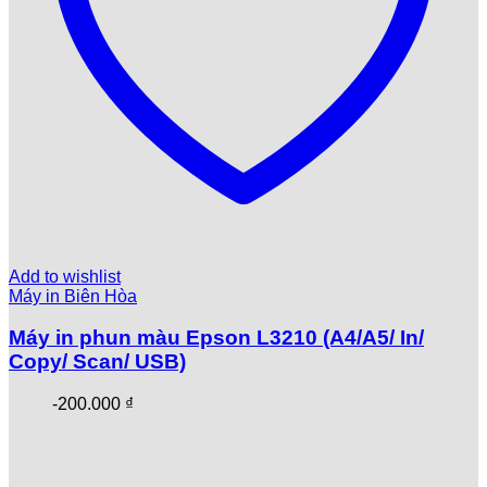
Add to wishlist
Máy in Biên Hòa
Máy in phun màu Epson L3210 (A4/A5/ In/
Copy/ Scan/ USB)
-
200.000
₫