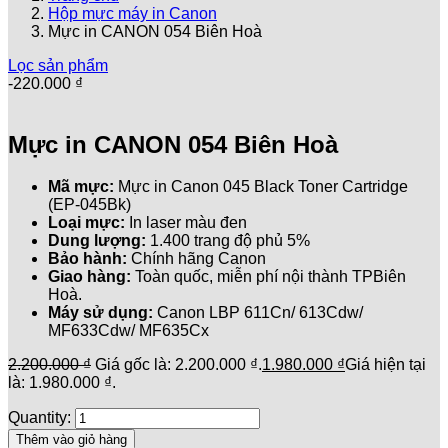
Hộp mực máy in Canon
Mực in CANON 054 Biên Hoà
Lọc sản phẩm
-
220.000
₫
Mực in CANON 054 Biên Hoà
Mã mực:
Mực in Canon 045 Black Toner Cartridge
(EP-045Bk)
Loại mực:
In laser màu đen
Dung lượng:
1.400 trang độ phủ 5%
Bảo hành:
Chính hãng Canon
Giao hàng:
Toàn quốc, miễn phí nội thành TPBiên
Hoà.
Máy sử dụng:
Canon LBP 611Cn/ 613Cdw/
MF633Cdw/ MF635Cx
2.200.000
₫
Giá gốc là: 2.200.000 ₫.
1.980.000
₫
Giá hiện tại
là: 1.980.000 ₫.
Quantity:
Thêm vào giỏ hàng