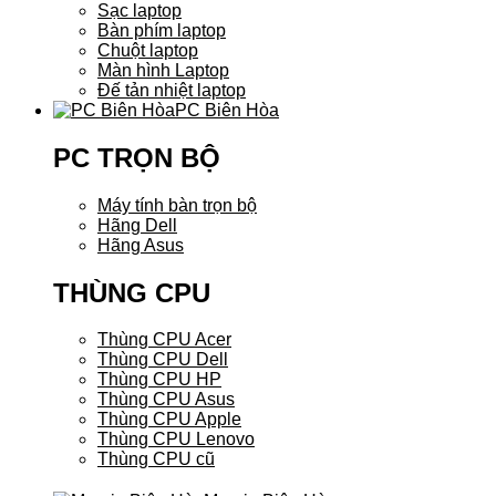
Sạc laptop
Bàn phím laptop
Chuột laptop
Màn hình Laptop
Đế tản nhiệt laptop
PC Biên Hòa
PC TRỌN BỘ
Máy tính bàn trọn bộ
Hãng Dell
Hãng Asus
THÙNG CPU
Thùng CPU Acer
Thùng CPU Dell
Thùng CPU HP
Thùng CPU Asus
Thùng CPU Apple
Thùng CPU Lenovo
Thùng CPU cũ