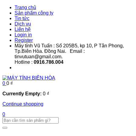
Trang chủ
Sản phẩm công ty
Tin tức
Dịch vụ
Liên hệ
Login in
Register
Máy tính Vũ Tuấn : Số 205B5, kp 10, P Tân Phong,
Tp.Biên Hòa. Đồng Nai. Email :
tinvutuan@gmail.com.
Hotline :
0916.786.004
0
0
₫
Currently Empty:
0
₫
Continue shopping
0