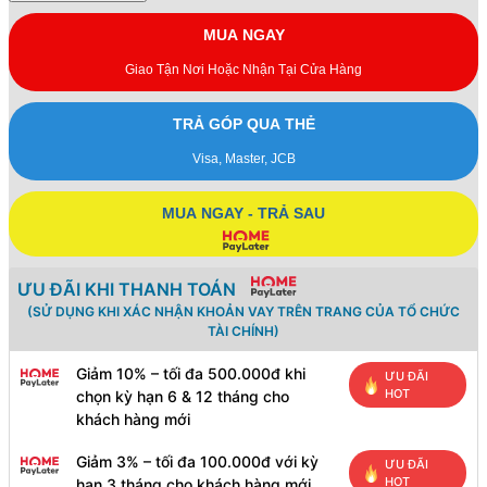
MUA NGAY
Giao Tận Nơi Hoặc Nhận Tại Cửa Hàng
TRẢ GÓP QUA THẺ
Visa, Master, JCB
MUA NGAY - TRẢ SAU
ƯU ĐÃI KHI THANH TOÁN
(SỬ DỤNG KHI XÁC NHẬN KHOẢN VAY TRÊN TRANG CỦA TỔ CHỨC
TÀI CHÍNH)
Giảm 10% – tối đa 500.000đ khi
ƯU ĐÃI
HOT
chọn kỳ hạn 6 & 12 tháng cho
khách hàng mới
Giảm 3% – tối đa 100.000đ với kỳ
ƯU ĐÃI
HOT
hạn 3 tháng cho khách hàng mới