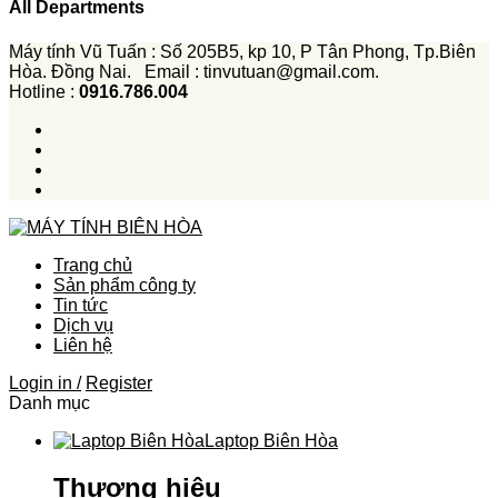
All Departments
Máy tính Vũ Tuấn : Số 205B5, kp 10, P Tân Phong, Tp.Biên
Hòa. Đồng Nai. Email : tinvutuan@gmail.com.
Hotline :
0916.786.004
Trang chủ
Sản phẩm công ty
Tin tức
Dịch vụ
Liên hệ
Login in /
Register
Danh mục
Laptop Biên Hòa
Thương hiệu